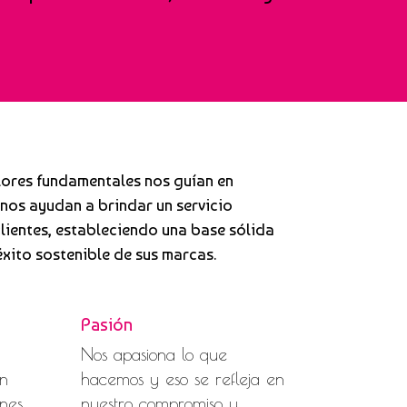
lores fundamentales nos guían en
 nos ayudan a brindar un servicio
lientes, estableciendo una base sólida
éxito sostenible de sus marcas.
Pasión
Nos apasiona lo que
en
hacemos y eso se refleja en
ones
nuestro compromiso y