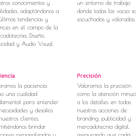
stros conocimientos y
un entorno de trabajo
ilidades, adaptándonos a
donde todas las voces s
 últimas tendencias y
escuchadas y valoradas.
nces en el campo de la
cadotecnia, Diseño,
licidad y Audio Visual.
iencia
Precisión
oramos la paciencia
Valoramos la precisión
o una cualidad
como la atención minuc
damental para entender
a los detalles en todas
 necesidades y desafíos
nuestras acciones de
nuestros clientes,
branding, publicidad y
mitiéndonos brindar
mercadotecnia digital,
uciones personalizadas y
asegurando que cada