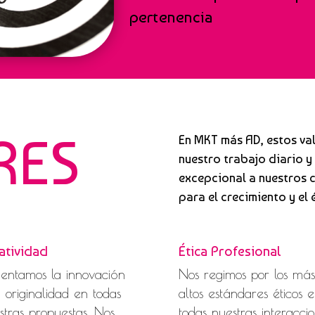
pertenencia
RES
En MKT más AD, estos va
nuestro trabajo diario y
excepcional a nuestros c
para el crecimiento y el 
atividad
Ética Profesional
entamos la innovación
Nos regimos por los más
a originalidad en todas
altos estándares éticos 
stras propuestas. Nos
todas nuestras interacci