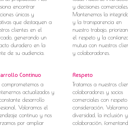
siona encontrar
y decisiones comerciales
uciones únicas y
Mantenemos la integrid
ativas que destaquen a
y la transparencia en
stros clientes en el
nuestro trabajo, prioriza
cado, generando un
el respeto y la confianz
acto duradero en la
mutua con nuestros clie
te de su audiencia.
y colaboradores.
arrollo Continuo
Respeto
 comprometemos a
Tratamos a nuestros clien
tenernos actualizados y
colaboradores y socios
constante desarrollo
comerciales con respeto
fesional. Valoramos el
consideración. Valoramo
endizaje continuo y nos
diversidad, la inclusión y
orzamos por ampliar
colaboración, fomentan