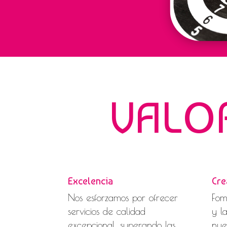
VALO
Excelencia
Cre
Nos esforzamos por ofrecer
Fom
servicios de calidad
y l
excepcional, superando las
nue