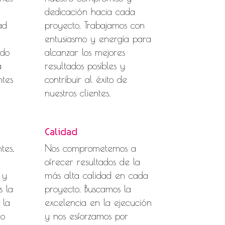
.
dedicación hacia cada
ad
proyecto. Trabajamos con
entusiasmo y energía para
ndo
alcanzar los mejores
a
resultados posibles y
ntes
contribuir al éxito de
nuestros clientes.
Calidad
tes,
Nos comprometemos a
ofrecer resultados de la
 y
más alta calidad en cada
s la
proyecto. Buscamos la
 la
excelencia en la ejecución
do
y nos esforzamos por