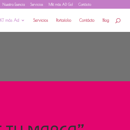
Nuestra Esencia
Servicios
Mkt más AD Go!
Contácto
KT más Ad
Servicios
Portafolio
Contácto
Blog