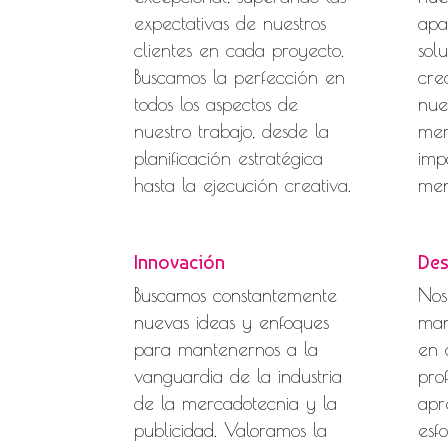
expectativas de nuestros
apa
clientes en cada proyecto.
sol
Buscamos la perfección en
cre
todos los aspectos de
nue
nuestro trabajo, desde la
mer
planificación estratégica
imp
hasta la ejecución creativa.
men
Innovación
Des
Buscamos constantemente
Nos
nuevas ideas y enfoques
man
para mantenernos a la
en 
vanguardia de la industria
pro
de la mercadotecnia y la
apr
publicidad. Valoramos la
esf