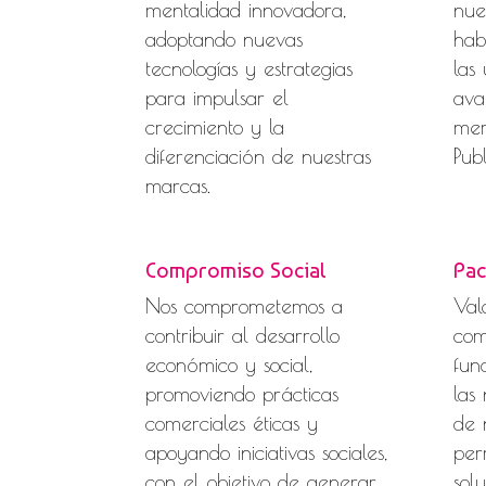
mentalidad innovadora,
nue
adoptando nuevas
hab
tecnologías y estrategias
las
para impulsar el
ava
crecimiento y la
mer
diferenciación de nuestras
Pub
marcas.
Compromiso Social
Pac
Nos comprometemos a
Val
contribuir al desarrollo
com
económico y social,
fun
promoviendo prácticas
las
comerciales éticas y
de 
apoyando iniciativas sociales,
per
con el objetivo de generar
sol